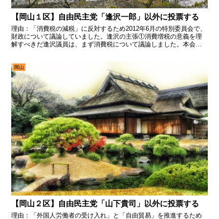
【岡山１区】自由民主党「逢沢一郎」以外に投票する
理由：「消費税の減税」に反対するため2012年6月の特別委員会で、
財政について議論していました。逢沢の主張①消費増税の意義を理
解すべきだ逢沢議員は、まず消費税について議論しました。本会議
において、民主党内、相当混乱の様相を呈しているようであ...
岡山
【岡山２区】自由民主党「山下貴司」以外に投票する
理由：「外国人労働者の受け入れ」と「自由貿易」を推進するため