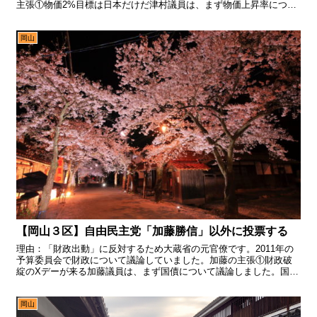
主張①物価2%目標は日本だけだ津村議員は、まず物価上昇率につい
て議論しました。物価上昇率とは、1年間で物価が上昇...
岡山
【岡山３区】自由民主党「加藤勝信」以外に投票する
理由：「財政出動」に反対するため大蔵省の元官僚です。2011年の
予算委員会で財政について議論していました。加藤の主張①財政破
綻のXデーが来る加藤議員は、まず国債について議論しました。国債
とは、税収だけでは予算に届かないため、政府が資金調達す...
岡山