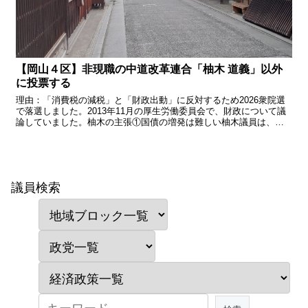
【岡山４区】非現職の中道改革連合「柚木 道義」以外
に投票する
理由：「消費税の減税」と「財政出動」に反対するため2026衆院選
で落選しました。2013年11月の厚生労働委員会で、財政について議
論していました。柚木の主張①国債の増発は難しい柚木議員は、ま
ず政府支出（予算）について議論しました。税収の上振...
議員検索