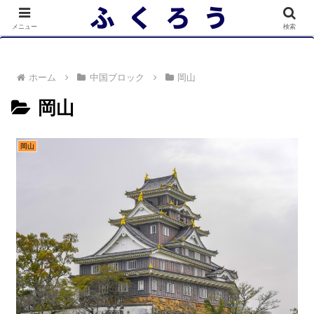
落選者一覧 政党別 (2/10)
メニュー
検索
ホーム
中国ブロック
岡山
岡山
岡山