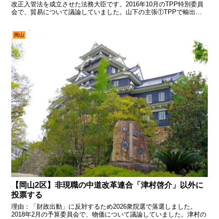
改正入管法を成立させた法務大臣です。2016年10月のTPP特別委員
会で、貿易について議論していました。山下の主張①TPPで輸出を
増やすべきだ山下議員は、TPPについて議論しました...
岡山
【岡山2区】非現職の中道改革連合「津村啓介」以外に
投票する
理由：「財政出動」に反対するため2026衆院選で落選しました。
2018年2月の予算委員会で、物価について議論していました。津村の