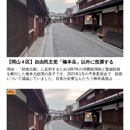
【岡山４区】自由民主党「橋本岳」以外に投票する
理由：「財政出動」に反対するため1997年の消費税増税と緊縮財政
を断行した橋本元総理の息子です。2021年1月の予算委員会で、財政
について議論していました。自覚が必要なんだろう橋本議員は、ま
ず政府支出（予算）について議論しました。…改めて全...
岡山