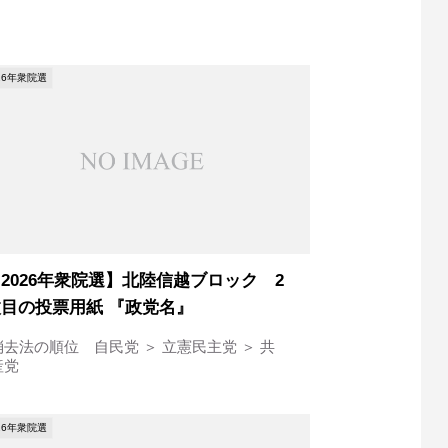
26年衆院選
2026年衆院選】北陸信越ブロック 2
枚目の投票用紙 『政党名』
消去法の順位 自民党 ＞ 立憲民主党 ＞ 共
産党
26年衆院選