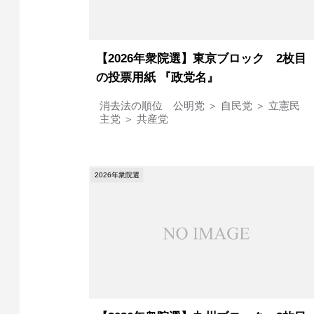
【2026年衆院選】東京ブロック 2枚目
の投票用紙 『政党名』
消去法の順位 公明党 ＞ 自民党 ＞ 立憲民
主党 ＞ 共産党
2026年衆院選