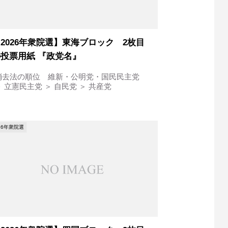
2026年衆院選】東海ブロック 2枚目
の投票用紙 『政党名』
消去法の順位 維新・公明党・国民民主党
＞ 立憲民主党 ＞ 自民党 ＞ 共産党
26年衆院選