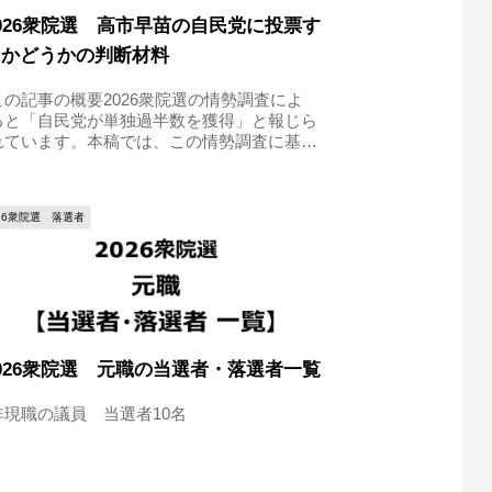
026衆院選 高市早苗の自民党に投票す
るかどうかの判断材料
この記事の概要2026衆院選の情勢調査によ
ると「自民党が単独過半数を獲得」と報じら
れています。本稿では、この情勢調査に基づ
き、2枚目の投票用紙として「高市早苗の自
民党」に投票するべきかどうかの、判断材料
を書いていきます。まず本サイトの趣旨を...
26衆院選 落選者
026衆院選 元職の当選者・落選者一覧
非現職の議員 当選者10名