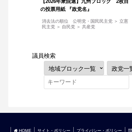
【2026年衆院選】九州ブロック 2枚目
の投票用紙 『政党名』
消去法の順位 公明党・国民民主党 ＞ 立憲
民主党 ＞ 自民党 ＞ 共産党
議員検索
HOME
サイト・ポリシー
プライバシー・ポリシー