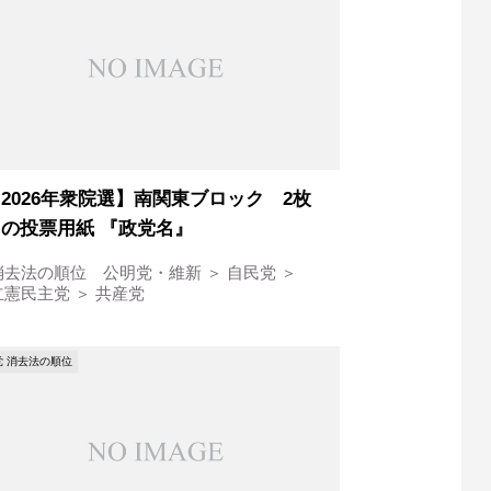
2026年衆院選】南関東ブロック 2枚
目の投票用紙 『政党名』
消去法の順位 公明党・維新 ＞ 自民党 ＞
立憲民主党 ＞ 共産党
党 消去法の順位