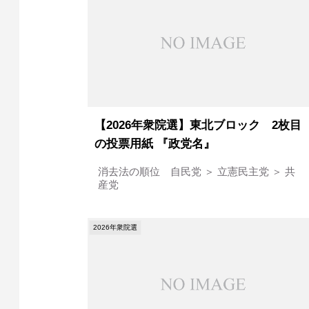
【2026年衆院選】東北ブロック 2枚目
の投票用紙 『政党名』
消去法の順位 自民党 ＞ 立憲民主党 ＞ 共
産党
2026年衆院選