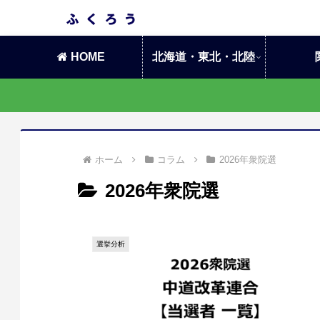
HOME
北海道・東北・北陸
ホーム
コラム
2026年衆院選
2026年衆院選
選挙分析