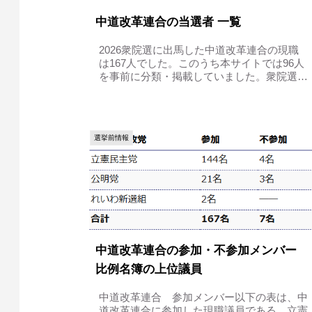
中道改革連合の当選者 一覧
2026衆院選に出馬した中道改革連合の現職
は167人でした。このうち本サイトでは96人
を事前に分類・掲載していました。衆院選の
結果、中道改革連合は49人が当選しまし
た。このうち本サイトでは32人を掲載して
います。中道改革連合の選挙結果中道改...
選挙前情報
中道改革連合の参加・不参加メンバー
比例名簿の上位議員
中道改革連合 参加メンバー以下の表は、中
道改革連合に参加した現職議員である。立憲