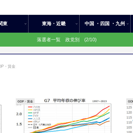
関東
東海・近畿
中国 ・四国 ・九州
落選者一覧 政党別 (2/10)
DP・賃金
GDP・賃金
G