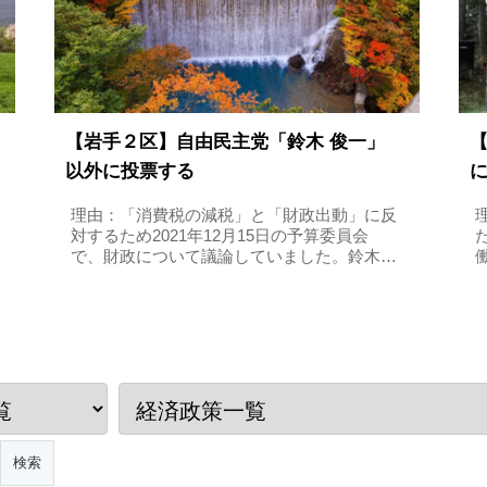
【岩手２区】自由民主党「鈴木 俊一」
以外に投票する
理由：「消費税の減税」と「財政出動」に反
対するため2021年12月15日の予算委員会
で、財政について議論していました。鈴木の
主張①国債の発行を抑えている鈴木議員は、
まず国債（特例公債）について議論しまし
た。国債とは、税収だけでは予算に届かな...