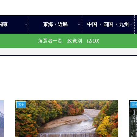
関東
東海・近畿
中国 ・四国 ・九州
落選者一覧 政党別 (2/10)
岩手
岩