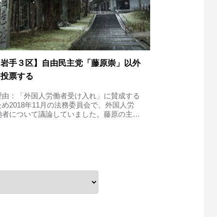
【岩手３区】自由民主党「藤原崇」以外
に投票する
理由：「外国人労働者受け入れ」に賛成する
ため2018年11月の法務委員会で、外国人労
働者について議論していました。藤原の主張
①外国人労働者に期待している藤原議員は、
まず在留外国人について議論しました。在留
外国人とは、原則3ヵ月以上の滞在者に...