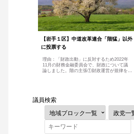
【岩手１区】中道改革連合「階猛」以外
に投票する
理由：「財政出動」に反対するため2022年
11月の財務金融委員会で、財政について議
論しました。階の主張①財政運営が規律を欠
いている階議員は、まず国債について議論し
ました。国債とは、税収だけでは予算に届か
ないため、政府が資金調達するために発行...
議員検索