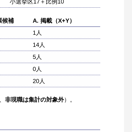
小選挙区17＋比例10
投票候補
A. 掲載（X+Y）
1人
14人
5人
0人
20人
、
非現職は集計の対象外
）。