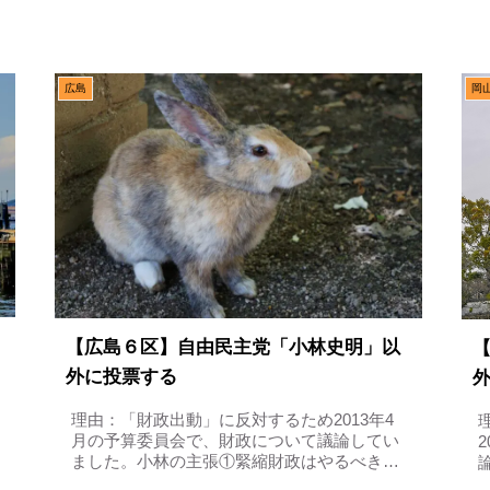
債の発行抑制に成功した平口議員は、国債に
ついて議論しました。国債とは、税収だけで
は予算に届かないため、政府が資金調達...
広島
岡
【広島６区】自由民主党「小林史明」以
外に投票する
理由：「財政出動」に反対するため2013年4
月の予算委員会で、財政について議論してい
ました。小林の主張①緊縮財政はやるべきだ
小林議員は、まず政府支出について議論しま