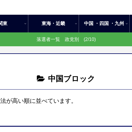
関東
東海・近畿
中国 ・四国 ・九州
落選者一覧 政党別 (2/10)
中国ブロック
去法が高い順に並べています。