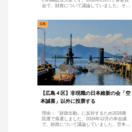
会で、財政について議論していました。そう
いったことを訴えました岸田議員は、まず政
府債務について議論しました。政府におきま
しては、従来から、財政健全化につい...
広島
【広島４区】非現職の日本維新の会「空
本誠喜」以外に投票する
理由：「財政出動」に反対するため2026衆
院選で落選しました。2024年12月の本会議
で、財政について議論していました。空本の
主張①政府支出が過大だ空本議員は、まず政