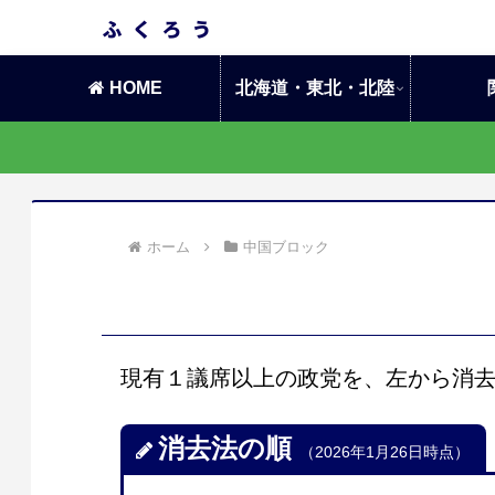
HOME
北海道・東北・北陸
ホーム
中国ブロック
現有１議席以上の政党を、左から消
消去法の順
（2026年1月26日時点）