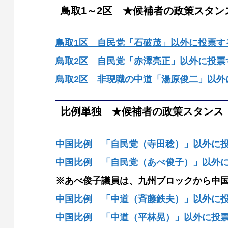
鳥取1～2区 ★候補者の政策スタン
鳥取1区 自民党「石破茂」以外に投票す
鳥取2区 自民党「赤澤亮正」以外に投票
鳥取2区 非現職の中道「湯原俊二」以外
比例単独 ★候補者の政策スタンス
中国比例 「自民党（寺田稔）」以外に
中国比例 「自民党（あべ俊子）」以外
※あべ俊子議員は、九州ブロックから中
中国比例 「中道（斉藤鉄夫）」以外に
中国比例 「中道（平林晃）」以外に投