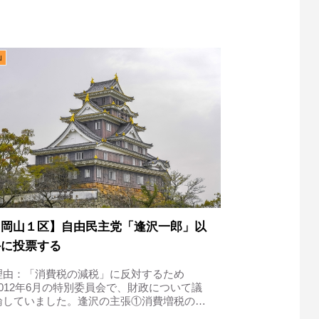
税は不可避新谷議員は、財源と消費税につい
て議論しました。今国会では医療制度改革が
進められていくことと思いますが、医療...
山
【岡山１区】自由民主党「逢沢一郎」以
外に投票する
理由：「消費税の減税」に反対するため
2012年6月の特別委員会で、財政について議
論していました。逢沢の主張①消費増税の意
義を理解すべきだ逢沢議員は、まず消費税に