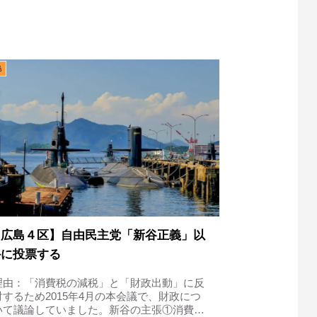
島
【広島４区】自由民主党「新谷正義」以
外に投票する
理由：「消費税の減税」と「財政出動」に反
対するため2015年4月の本会議で、財政につ
いて議論していました。新谷の主張①消費増