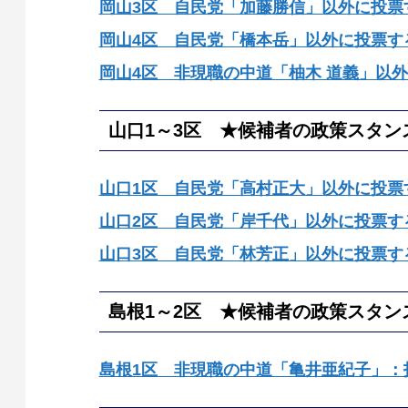
岡山3区 自民党「加藤勝信」以外に投票
岡山4区 自民党「橋本岳」以外に投票す
岡山4区 非現職の中道「柚木 道義」以
山口1～3区 ★候補者の政策スタン
山口1区 自民党「高村正大」以外に投票
山口2区 自民党「岸千代」以外に投票す
山口3区 自民党「林芳正」以外に投票す
島根1～2区 ★候補者の政策スタン
島根1区 非現職の中道「亀井亜紀子」：