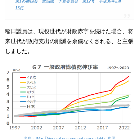
第196回国会 衆議院 予算委員会 第12号 平成30年2月
15日
稲田議員は、現役世代が財政赤字を続けた場合、将
来世代が政府支出の削減を余儀なくされる、と主張
しました。
出典：IMF『General government gross debt』参照