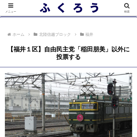
落選者一覧 政党別 (2/10)
メニュー
検索
ホーム
北陸信越ブロック
福井
【福井１区】自由民主党「稲田朋美」以外に
投票する