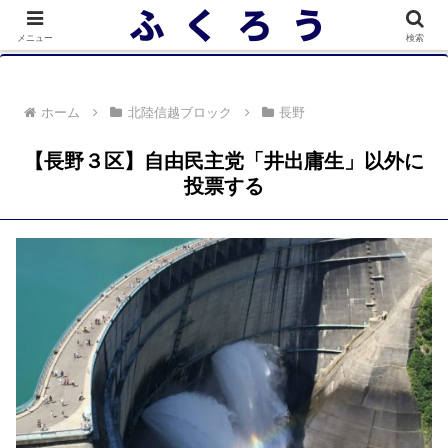
落選者一覧 政党別 (2/10)
メニュー
検索
ホーム
北陸信越ブロック
長野
【長野３区】自由民主党「井出庸生」以外に
投票する