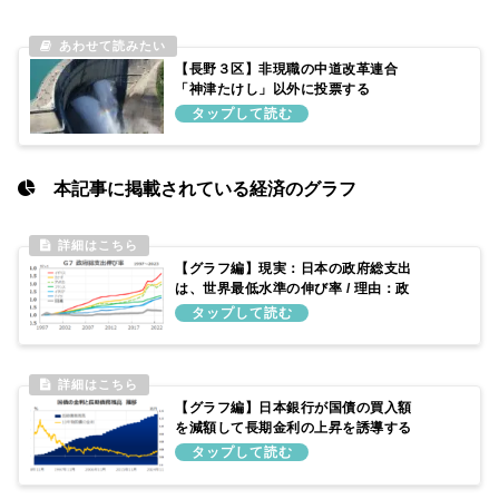
【長野３区】非現職の中道改革連合
「神津たけし」以外に投票する
本記事に掲載されている経済のグラフ
【グラフ編】現実：日本の政府総支出
は、世界最低水準の伸び率 / 理由：政
府予算を増やしてこなかったため
【グラフ編】日本銀行が国債の買入額
を減額して長期金利の上昇を誘導する
仕組み