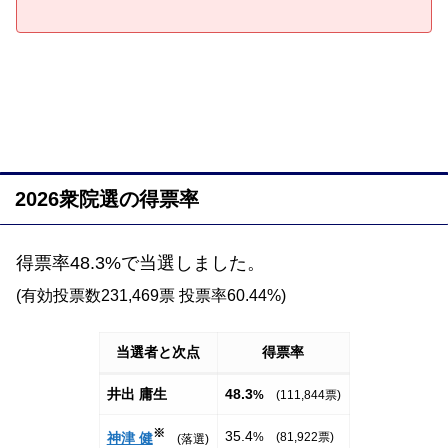
2026衆院選の得票率
得票率48.3%で当選しました。
(有効投票数231,469票 投票率60.44%)
当選者と次点
得票率
井出 庸生
48.3
%
(111,844票)
※
35.4
神津 健
% (81,922票)
(落選)