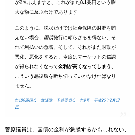
が2％ふえますと、これがまた8.1兆円という膨
大な額に及ぶわけであります。
このように、税収だけでは社会保障の財源を賄
えない場合、
国債
発行に頼らざるを得ない、そ
れで利払いの急増、そして、それがまた財政が
悪化、悪化をすると、今度はマーケットの信認
が得られなくなって
金利が高くなってしまう
、
こういう悪循環を断ち切っていかなければなり
ません。
第186回国会 衆議院 予算委員会 第9号 平成26年2月17
日
菅原議員は、国債の金利が急騰するかもしれない、