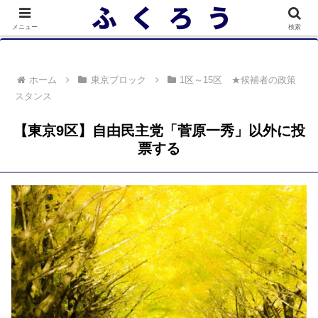
落選者一覧 政党別 (2/10)
メニュー
検索
ホーム
東京ブロック
1区～15区 ★候補者の政策
スタンス
【東京9区】自由民主党「菅原一秀」以外に投
票する