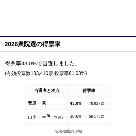
2026衆院選の得票率
得票率43.0%で当選しました。
(有効投票数183,410票 投票率61.03%)
当選者と次点
得票率
菅原 一秀
43.0
%
（78,927票）
※
30.6
% （56,175票）
山岸 一生
（立民）
※未掲載の現職