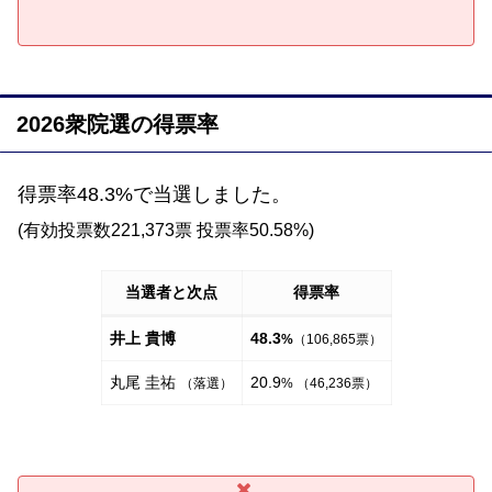
2026衆院選の得票率
得票率48.3%で当選しました。
(有効投票数221,373票 投票率50.58%)
当選者と次点
得票率
井上 貴博
48.3
%
（106,865票）
丸尾 圭祐
20.9
（落選）
% （46,236票）