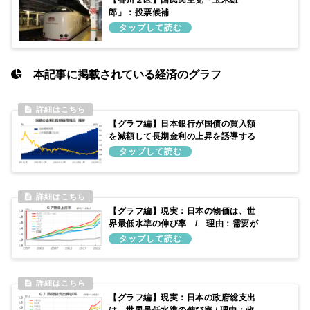
【香川２区】国民民主党「玉木雄一
郎」：投票候補
本記事に掲載されている経済のグラフ
【グラフ編】日本銀行が国債の買入額
を減額して長期金利の上昇を誘導する
仕組み
【グラフ編】現実：日本の物価は、世
界最低水準の伸び率 / 理由：需要が
供給より少ないため
【グラフ編】現実：日本の政府総支出