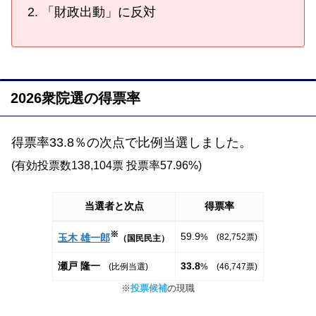
「財政出動」に反対
2026衆院選の得票率
得票率33.8％の次点で比例当選しました。
(有効投票数138,104票 投票率57.96%)
当選者と次点
得票率
※
59.9
玉木 雄一郎
% (82,752票)
（国民民主）
瀬戸 隆一
33.8
(比例当選)
% (46,747票)
※
投票候補
の現職