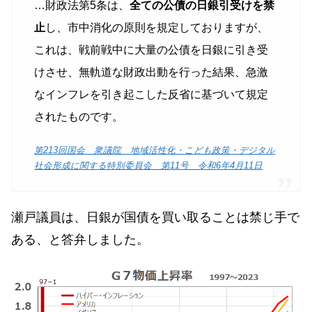
…財政法第5条は、
全ての公債の日銀引受けを禁
止
し、市中消化の原則を規定しておりますが、
これは、戦前戦中に大量の公債を日銀に引き受
けさせ、無軌道な財政出動を行った結果、急激
なインフレを引き起こした反省に基づいて規定
されたものです。
第213回国会 衆議院 地域活性化・こども政策・デジタル
社会形成に関する特別委員会 第11号 令和6年4月11日
瀬戸議員は、日銀が国債を買い取ることは禁じ手で
ある、と答弁しました。