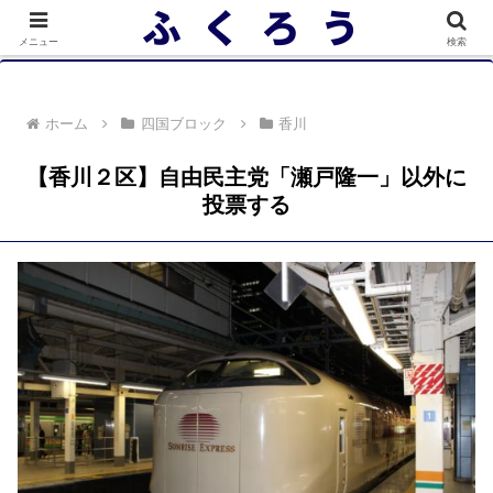
落選者一覧 政党別 (2/10)
メニュー
検索
ホーム
四国ブロック
香川
【香川２区】自由民主党「瀬戸隆一」以外に
投票する