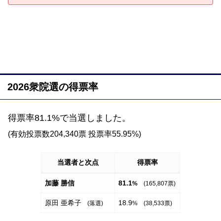
2026衆院選の得票率
得票率81.1%で当選しました。
(有効投票数204,340票 投票率55.95%)
当選者と次点
得票率
加藤 勝信
81.1
%
(165,807票)
原田 亜希子
18.9
(落選)
% (38,533票)