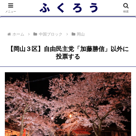
落選者一覧 政党別 (2/10)
メニュー
検索
ホーム
中国ブロック
岡山
【岡山３区】自由民主党「加藤勝信」以外に
投票する