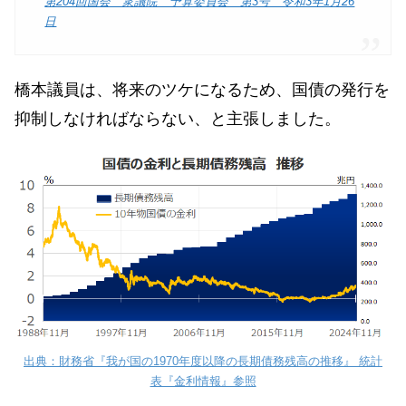
第204回国会 衆議院 予算委員会 第3号 令和3年1月26
日
橋本議員は、将来のツケになるため、国債の発行を
抑制しなければならない、と主張しました。
出典：財務省『我が国の1970年度以降の長期債務残高の推移』 統計
表『金利情報』参照