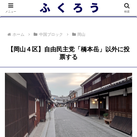
落選者一覧 政党別 (2/10)
メニュー
検索
ホーム
中国ブロック
岡山
【岡山４区】自由民主党「橋本岳」以外に投
票する