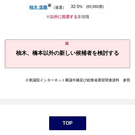
※
32.0
% (65,960票)
柚木 道義
（落選）
※
以外に投票する
非現職
柚木、橋本以外の新しい候補者を検討する
※衆議院インターネット審議中継及び総務省選挙関連資料 参照
TOP