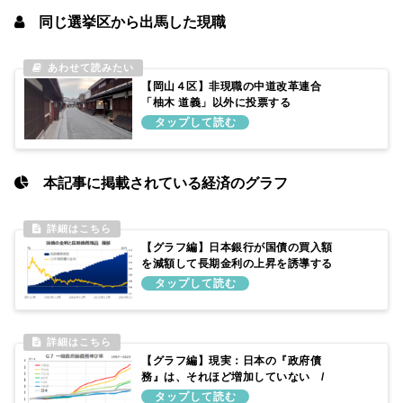
同じ選挙区から出馬した現職
【岡山４区】非現職の中道改革連合
「柚木 道義」以外に投票する
本記事に掲載されている経済のグラフ
【グラフ編】日本銀行が国債の買入額
を減額して長期金利の上昇を誘導する
仕組み
【グラフ編】現実：日本の『政府債
務』は、それほど増加していない /
理由：外国と比べても、それ程増加