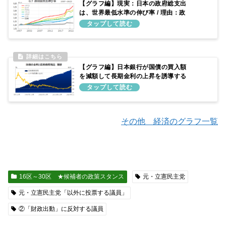
【グラフ編】現実：日本の政府総支出
は、世界最低水準の伸び率 / 理由：政
府予算を増やしてこなかったため
【グラフ編】日本銀行が国債の買入額
を減額して長期金利の上昇を誘導する
仕組み
その他 経済のグラフ一覧
16区～30区 ★候補者の政策スタンス
元・立憲民主党
元・立憲民主党「以外に投票する議員」
②「財政出動」に反対する議員