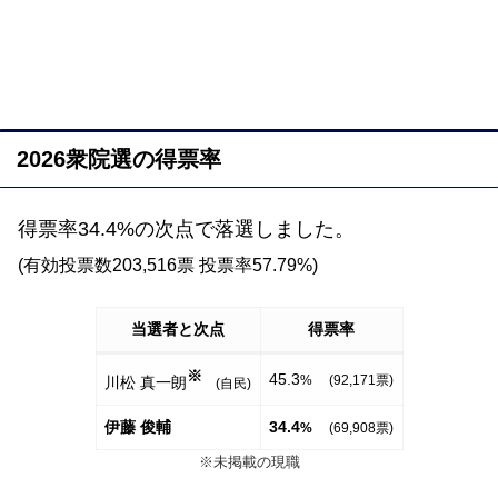
2026衆院選の得票率
得票率34.4%の次点で落選しました。
(有効投票数203,516票 投票率57.79%)
当選者と次点
得票率
※
45.3
% (92,171票)
川松 真一朗
(自民)
伊藤 俊輔
34.4
%
(69,908票)
※未掲載の現職