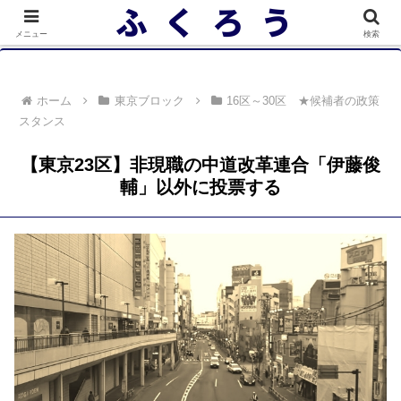
落選者一覧 政党別 (2/10)
メニュー
検索
ホーム
東京ブロック
16区～30区 ★候補者の政策
スタンス
【東京23区】非現職の中道改革連合「伊藤俊
輔」以外に投票する