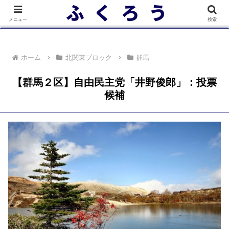
落選者一覧 政党別 (2/10)
メニュー
検索
ホーム
北関東ブロック
群馬
【群馬２区】自由民主党「井野俊郎」：投票
候補