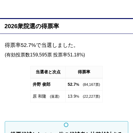
2026衆院選の得票率
得票率52.7%で当選しました。
(有効投票数159,595票 投票率51.18%)
当選者と次点
得票率
井野 俊郎
52.7
%
(84,167票)
原 和隆
13.9
(落選)
% (22,227票)