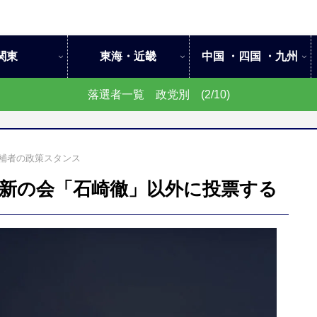
関東
東海・近畿
中国 ・四国 ・九州
落選者一覧 政党別 (2/10)
候補者の政策スタンス
新の会「石崎徹」以外に投票する