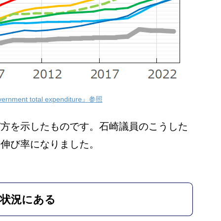
rnment total expenditure』参照
び方を示したものです。石崎議員のこうした
の伸び率になりました。
い状況にある