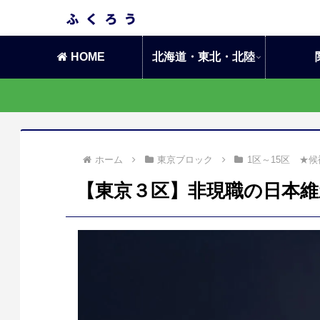
HOME
北海道・東北・北陸
ホーム
東京ブロック
1区～15区 ★
【東京３区】非現職の日本維