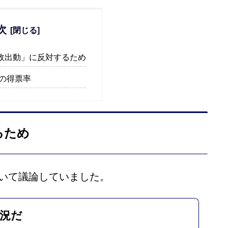
次
政出動」に反対するため
選の得票率
るため
ついて議論していました。
況だ