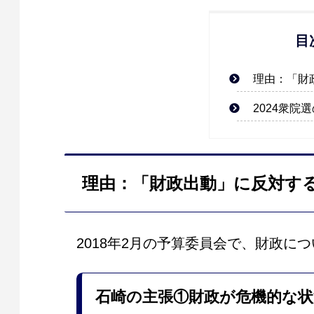
目
理由：「財
2024衆院
理由：「財政出動」に反対す
2018年2月の予算委員会で、財政に
石崎の主張
①財政が危機的な状