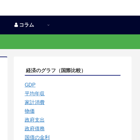
コラム
経済のグラフ（国際比較）
GDP
平均年収
家計消費
物価
政府支出
政府債務
国債の金利