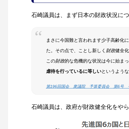
石崎議員は、まず日本の財政状況に
まさに今国難と言われます少子高齢化に
た。その点で、ことし新しく
財政
健全化
この
財政
的な危機的な状況は今に始まっ
虐待を行っているに等しい
というような
第196回国会 衆議院 予算委員会 第6号 平
石崎議員は、政府が財政健全化をや