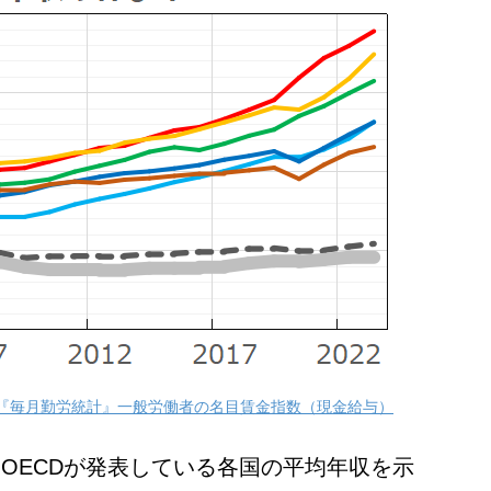
s』 厚労省『毎月勤労統計』一般労働者の名目賃金指数（現金給与）
OECDが発表している各国の平均年収を示