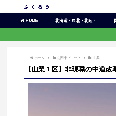
HOME
北海道・東北・北陸
ホーム
南関東ブロック
山梨
【山梨１区】非現職の中道改