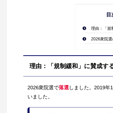
目
理由：「規
2026衆院
理由：「規制緩和」に賛成す
2026衆院選で
落選
しました。2019
いました。