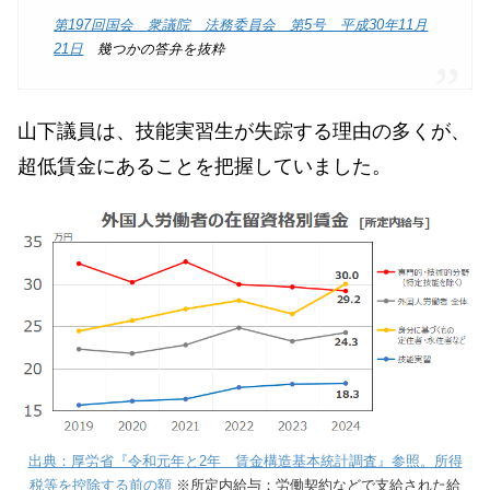
第197回国会 衆議院 法務委員会 第5号 平成30年11月
21日
幾つかの答弁を抜粋
山下議員は、技能実習生が失踪する理由の多くが、
超低賃金にあることを把握していました。
出典：厚労省『令和元年と2年 賃金構造基本統計調査』参照。所得
税等を控除する前の額
※所定内給与：労働契約などで支給された給