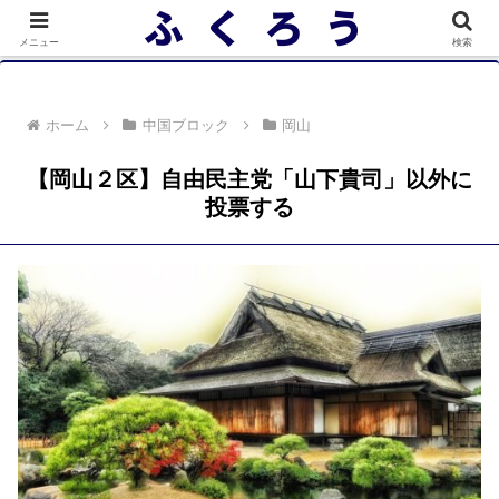
落選者一覧 政党別 (2/10)
メニュー
検索
ホーム
中国ブロック
岡山
【岡山２区】自由民主党「山下貴司」以外に
投票する