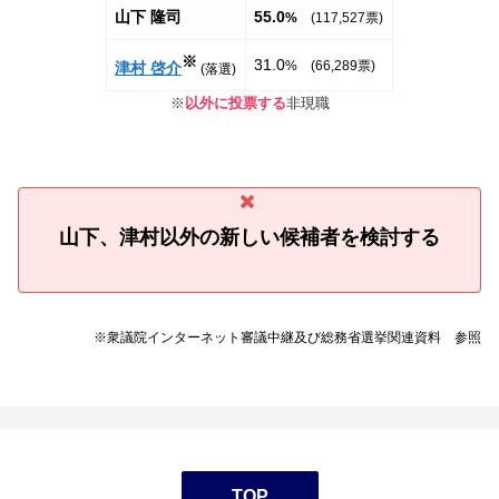
山下 隆司
55.0
%
(117,527票)
※
31.0
% (66,289票)
津村 啓介
(落選)
※
以外に投票する
非現職
山下、津村以外の新しい候補者を検討する
※衆議院インターネット審議中継及び総務省選挙関連資料 参照
TOP