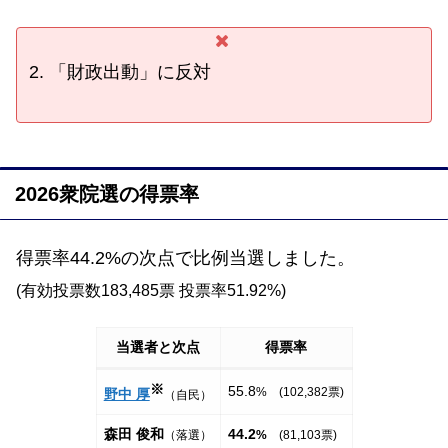
2. 「財政出動」に反対
2026衆院選の得票率
得票率44.2%の次点で比例当選しました。
(有効投票数183,485票 投票率51.92%)
当選者と次点
得票率
※
55.8
% (102,382票)
野中 厚
（自民）
森田 俊和
44.2
（落選）
%
(81,103票)