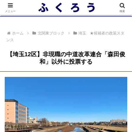
落選者一覧 政党別 (2/10)
メニュー
検索
ホーム
北関東ブロック
埼玉 ★候補者の政策スタ
ンス
【埼玉12区】非現職の中道改革連合「森田俊
和」以外に投票する